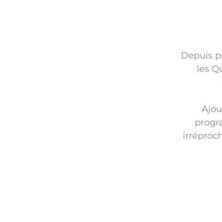
Depuis p
les Q
Ajou
progr
irréproc