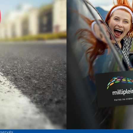
m
éservés