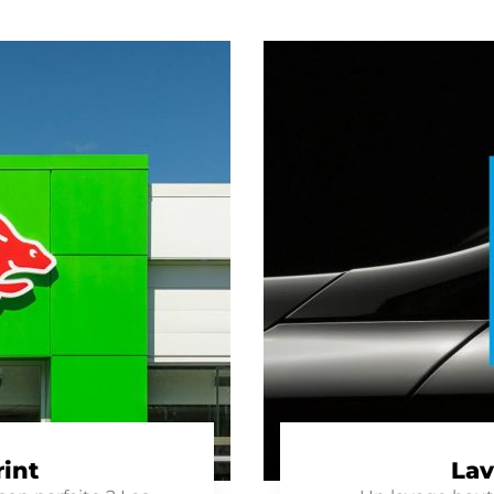
int
Lav