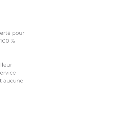
erté pour
 100 %
.
lleur
ervice
nt aucune