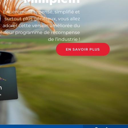
Entièrement repensé, simplifié et
surtout plus généreux, vous allez
adorer cette version améliorée du
eilleur programme de récompense
de l’industrie !
EN SAVOIR PLUS