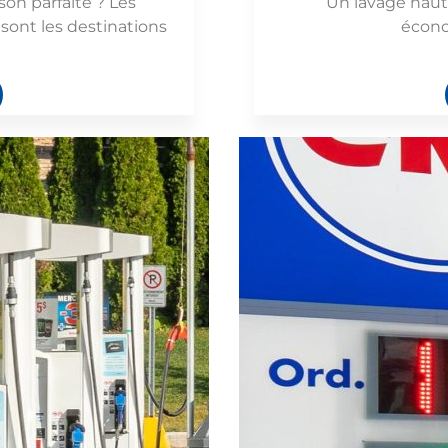
son parfaite ? Les
Un lavage haut
sont les destinations
écono