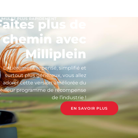
UMULEZ PLUS RAPIDEMENT
Faites plus de
chemin avec
Milliplein
Entièrement repensé, simplifié et
surtout plus généreux, vous allez
adorer cette version améliorée du
eilleur programme de récompense
de l’industrie !
EN SAVOIR PLUS