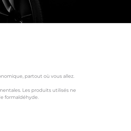
onomique, partout où vous allez.
ntales. Les produits utilisés ne
de formaldéhyde.