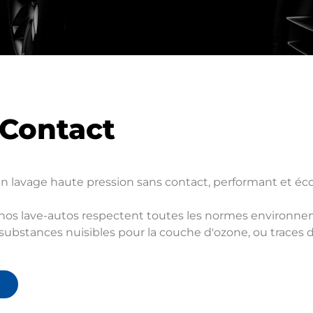
 Contact
un lavage haute pression sans contact, performant et éc
nos lave-autos respectent toutes les normes environneme
substances nuisibles pour la couche d'ozone, ou traces 