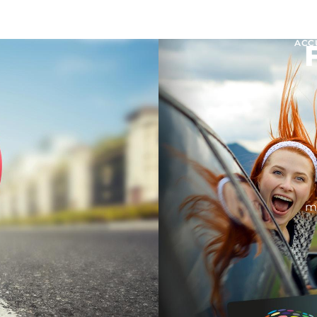
ACC
m