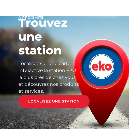
À PROXIMITÉ
Trouvez
une
station
Localisez sur une carte
interactive la station EKO
la plus près de chez vous
et découvrez nos produits
et services.
LOCALISEZ UNE STATION