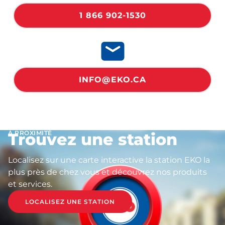
1 866 902-1530
INFO@EKO.CA
À PROXIMITÉ
Trouvez une station
Localisez sur une carte interactive la station EKO la
plus près de chez vous et découvrez nos produits
et services.
LOCALISEZ UNE STATION